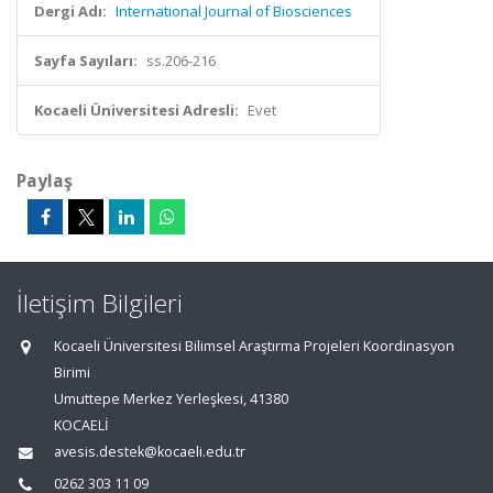
Dergi Adı:
International Journal of Biosciences
Sayfa Sayıları:
ss.206-216
Kocaeli Üniversitesi Adresli:
Evet
Paylaş
İletişim Bilgileri
Kocaeli Üniversitesi Bilimsel Araştırma Projeleri Koordinasyon
Birimi
Umuttepe Merkez Yerleşkesi, 41380
KOCAELİ
avesis.destek@kocaeli.edu.tr
0262 303 11 09