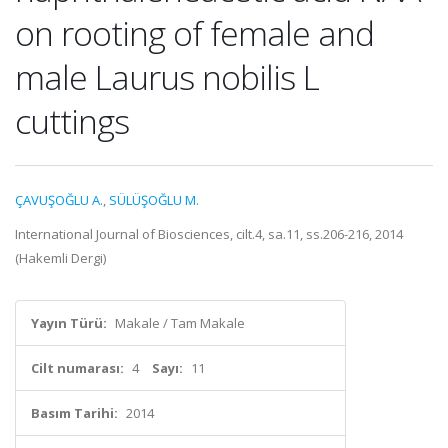
on rooting of female and
male Laurus nobilis L
cuttings
ÇAVUŞOĞLU A.
,
SÜLÜŞOĞLU M.
International Journal of Biosciences, cilt.4, sa.11, ss.206-216, 2014
(Hakemli Dergi)
Yayın Türü:
Makale / Tam Makale
Cilt numarası:
4
Sayı:
11
Basım Tarihi:
2014