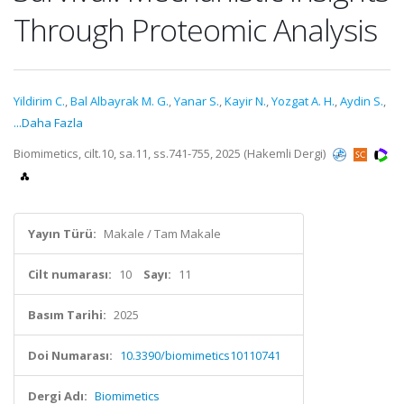
Through Proteomic Analysis
Yildirim C.
,
Bal Albayrak M. G.
,
Yanar S.
,
Kayir N.
,
Yozgat A. H.
,
Aydin S.
,
...Daha Fazla
Biomimetics, cilt.10, sa.11, ss.741-755, 2025 (Hakemli Dergi)
Yayın Türü:
Makale / Tam Makale
Cilt numarası:
10
Sayı:
11
Basım Tarihi:
2025
Doi Numarası:
10.3390/biomimetics10110741
Dergi Adı:
Biomimetics