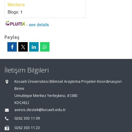
Mentions
Blogs:
1
-
see details
Paylaş
İletişim Bilgileri
Kocaeli Üniversitesi Bilimsel Araştırma Projeleri Koordinasyon
Birimi
Umuttepe Merkez Yerleşkesi, 41380
KOCAELİ
avesis.destek@kocaeli.edu.tr
0262 303 11 09
0262 303 11 23