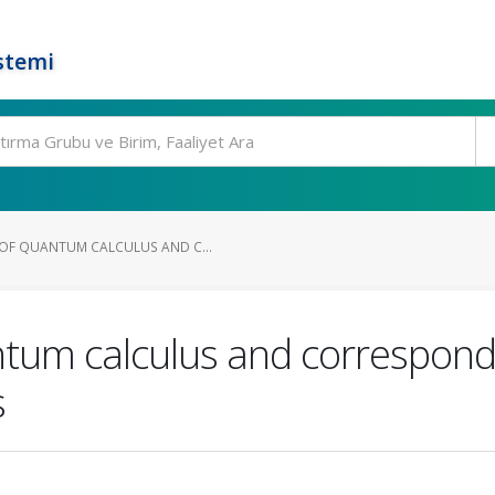
stemi
OF QUANTUM CALCULUS AND C...
ntum calculus and correspond
s