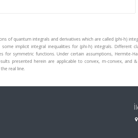
ions of quantum integrals and derivatives which are called (phi-h) inte
 some implicit integral inequalities for (phi-h) integrals. Different c
ies for symmetric functions. Under certain assumptions, Hermite-H
results presented herein are applicable to convex, m-convex, and & 
he real line.
İ