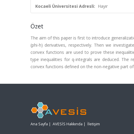
Kocaeli Üniversitesi Adresli:
Hayır
Özet
The aim of this paper is first to introduce generalizat
(phi-h) derivatives, respectively. Then we investigate
convex functions are used to prove these inequalit
type inequalities for q-integrals are deduced. The 
convex functions defined on the non-negative part of t
Ana Sayfa
|
AVESİS Hakkında
|
İletişim