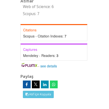
Atıflar
Web of Science: 6
Scopus: 7
Citations
Scopus - Citation Indexes:
7
Captures
Mendeley - Readers:
3
-
see details
Paylaş
Atıf İçin Kopyala