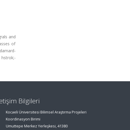
grals and
lasses of
adamard-
hstrok;-
letişim Bilgileri
Kocaeli Üniversitesi Bilimsel Araştırma Projeleri
Koordinasyon Birimi
Umuttepe Merkez Yerleşkesi, 41380