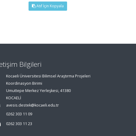
Atıf İçin Kopyala
letişim Bilgileri
Kocaeli Üniversitesi Bilimsel Araştırma Projeleri
Koordinasyon Birimi
Umuttepe Merkez Yerleşkesi, 41380
KOCAELİ
avesis.destek@kocaeli.edu.tr
0262 303 11 09
0262 303 11 23