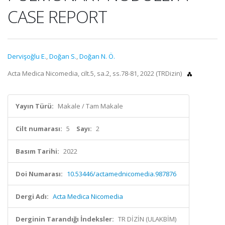
CASE REPORT
Dervişoğlu E.
,
Doğan S.
,
Doğan N. Ö.
Acta Medica Nicomedia, cilt.5, sa.2, ss.78-81, 2022 (TRDizin)
Yayın Türü:
Makale / Tam Makale
Cilt numarası:
5
Sayı:
2
Basım Tarihi:
2022
Doi Numarası:
10.53446/actamednicomedia.987876
Dergi Adı:
Acta Medica Nicomedia
Derginin Tarandığı İndeksler:
TR DİZİN (ULAKBİM)