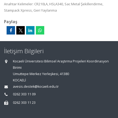
Anahtar Kelimeler: CR210LA, HSLA340, Sac Metal Şekillendirme,
Stampack Xpress, Geri Yaylanma
Paylaş
İletişim Bilgileri
Kocaeli Üniversitesi Bilimsel Araştırma Projeleri Koordinasyon
Birimi
Umuttepe Merkez Yerleşkesi, 41380
KOCAELİ
avesis.destek@kocaeli.edu.tr
0262 303 11 09
0262 303 11 23