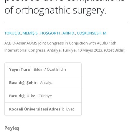
of orthognathic surgery.
TOKUÇ B.
,
MEMİŞ S.
,
HOŞGÖR H.
,
AKIN D.
,
COŞKUNSES F. M.
AÇBİD-AsianAOMS Joint Congress in Conjuction with AÇBİD 16th
International Congress, Antalya, Türkiye, 10 Mayıs 2023, (Özet Bildiri)
Yayın Türü:
Bildiri / Özet Bildiri
Basıldığı Şehir:
Antalya
Basıldığı Ülke:
Türkiye
Kocaeli Üniversitesi Adresli:
Evet
Paylaş