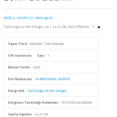
MOD K.
,
HASIRCI G.
,
Hilmioglu N.
Türk Doğa ve Fen Dergisi, sa.1, ss.21-28, 2024 (TRDizin)
Yayın Türü:
Makale / Tam Makale
Cilt numarası:
Sayı:
1
Basım Tarihi:
2024
Doi Numarası:
10.46810/tdfd.1423670
Dergi Adı:
Türk Doğa ve Fen Dergisi
Derginin Tarandığı İndeksler:
TR DİZİN (ULAKBİM)
Sayfa Sayıları:
ss.21-28