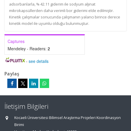
adsorbanlarla, % 42.11 giderim ile sodyum aljinat
mikrokapsüllerden daha verimli bor giderimi elde edilmiştir.
Kinetik çalışmalar sonucunda çalışmanın yalancı birince derece
kinetik model ile uyumlu olduğu bulunmuştur.
Captures
Mendeley - Readers:
2
-
see details
Paylaş
İletişim Bilgileri
Kocaeli Üniversitesi Bilimsel Araştırma Projeleri Koordinasyon
Birimi