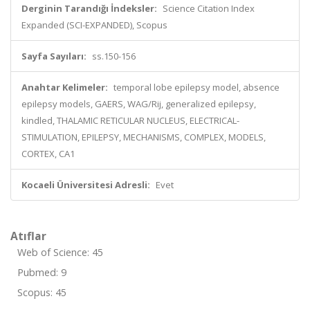
Derginin Tarandığı İndeksler:
Science Citation Index
Expanded (SCI-EXPANDED), Scopus
Sayfa Sayıları:
ss.150-156
Anahtar Kelimeler:
temporal lobe epilepsy model, absence
epilepsy models, GAERS, WAG/Rij, generalized epilepsy,
kindled, THALAMIC RETICULAR NUCLEUS, ELECTRICAL-
STIMULATION, EPILEPSY, MECHANISMS, COMPLEX, MODELS,
CORTEX, CA1
Kocaeli Üniversitesi Adresli:
Evet
Atıflar
Web of Science: 45
Pubmed: 9
Scopus: 45