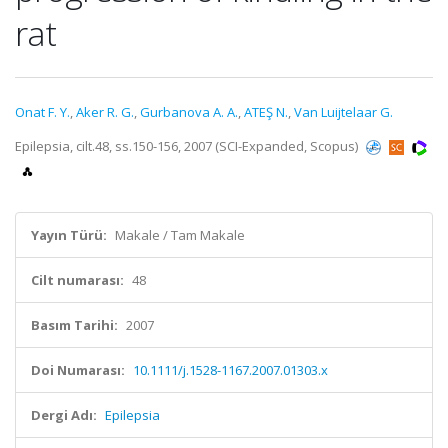
rat
Onat F. Y.
,
Aker R. G.
,
Gurbanova A. A.
,
ATEŞ N.
,
Van Luijtelaar G.
Epilepsia, cilt.48, ss.150-156, 2007 (SCI-Expanded, Scopus)
Yayın Türü:
Makale / Tam Makale
Cilt numarası:
48
Basım Tarihi:
2007
Doi Numarası:
10.1111/j.1528-1167.2007.01303.x
Dergi Adı:
Epilepsia