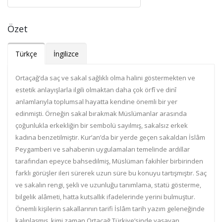
Özet
Türkçe
İngilizce
Ortaçağ’da saç ve sakal sağlıklı olma halini göstermekten ve
estetik anlayışlarla ilgili olmaktan daha çok örfî ve dinî
anlamlarıyla toplumsal hayatta kendine önemli bir yer
edinmişti. Örneğin sakal bırakmak Müslümanlar arasında
çoğunlukla erkekliğin bir sembolü sayılmış, sakalsız erkek
kadına benzetilmiştir. Kur’an’da bir yerde geçen sakaldan İslâm
Peygamberi ve sahabenin uygulamaları temelinde ardıllar
tarafından epeyce bahsedilmiş, Müslüman fakihler birbirinden
farklı görüşler ileri sürerek uzun süre bu konuyu tartışmıştır. Saç
ve sakalın rengi, şekli ve uzunluğu tanımlama, statü gösterme,
bilgelik alâmeti, hatta kutsallık ifadelerinde yerini bulmuştur.
Önemli kişilerin sakallarının tarifi İslâm tarih yazım geleneğinde
kalıplaşmış, kimi zaman Ortaçağ Türkiye’sinde yaşayan