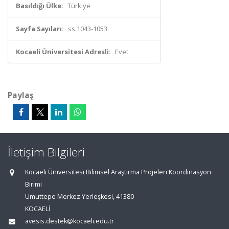
Basıldığı Ülke:
Türkiye
Sayfa Sayıları:
ss.1043-1053
Kocaeli Üniversitesi Adresli:
Evet
Paylaş
İletişim Bilgileri
Kocaeli Üniversitesi Bilimsel Araştırma Projeleri Koordinasyon
Birimi
Umuttepe Merkez Yerleşkesi, 41380
KOCAELİ
avesis.destek@kocaeli.edu.tr