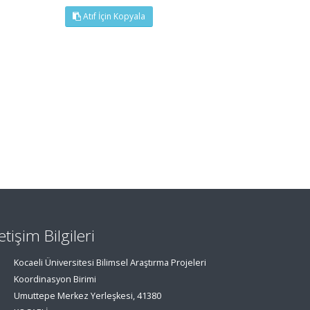
Atıf İçin Kopyala
letişim Bilgileri
Kocaeli Üniversitesi Bilimsel Araştırma Projeleri
Koordinasyon Birimi
Umuttepe Merkez Yerleşkesi, 41380