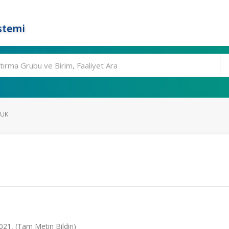
stemi
UK
021, (Tam Metin Bildiri)