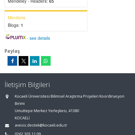
Mendeley - Readers:
65
Mentions
Blogs:
1
-
see details
Paylaş
İletişim Bilgileri
Kocaeli Üniversitesi Bilimsel Araştırma Projeleri Koordinasyon
Birimi
Umuttepe Merkez Yerleşkesi, 41380
KOCAELİ
avesis.destek@kocaeli.edu.tr
0262 303 11 09