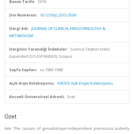
Basım Tarihi:
2016
Doi Numarası:
10.1210/jc.2015-3500
Dergi Adı:
JOURNAL OF CLINICAL ENDOCRINOLOGY &
METABOLISM
Derginin Tarandığı İndeksler:
Science Citation Index
Expanded (SCI-EXPANDED), Scopus
Sayfa Sayıları:
ss.1980-1988
Açık Arşiv Koleksiyonu:
AVESİS Açık Erişim Koleksiyonu
Kocaeli Üniversitesi Adresli:
Evet
Özet
Aim: The causes of gonadotropin-independent precocious puberty