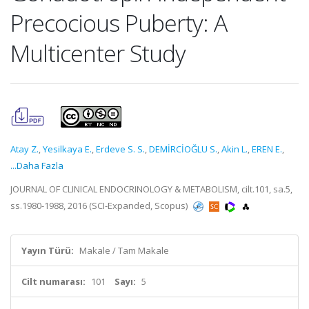
Precocious Puberty: A
Multicenter Study
Atay Z.
,
Yesilkaya E.
,
Erdeve S. S.
,
DEMİRCİOĞLU S.
,
Akin L.
,
EREN E.
,
...Daha Fazla
JOURNAL OF CLINICAL ENDOCRINOLOGY & METABOLISM, cilt.101, sa.5,
ss.1980-1988, 2016 (SCI-Expanded, Scopus)
Yayın Türü:
Makale / Tam Makale
Cilt numarası:
101
Sayı:
5