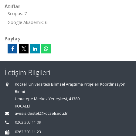
Atıflar
Scopus: 7
Google Akademik: 6
Paylaş
İletişim Bilgileri
Kocaeli Üniversitesi Bilimsel Araştırma Projeleri Koordinasyon
Birimi
Umuttepe Merkez Yerleşkesi, 41380
KOCAELİ
avesis.destek@kocaeli.edu.tr
0262 303 11 09
0262 303 11 23