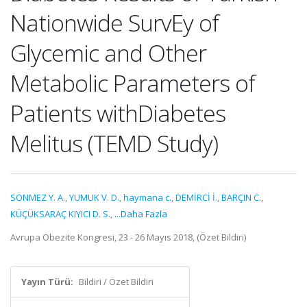
Nationwide SurvEy of
Glycemic and Other
Metabolic Parameters of
Patients withDiabetes
Melitus (TEMD Study)
SÖNMEZ Y. A.
,
YUMUK V. D.
,
haymana c.
,
DEMİRCİ İ.
,
BARÇIN C.
,
KÜÇÜKSARAÇ KIYICI D. S.
,
...Daha Fazla
Avrupa Obezite Kongresi, 23 - 26 Mayıs 2018, (Özet Bildiri)
Yayın Türü:
Bildiri / Özet Bildiri