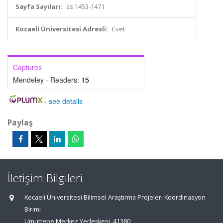
Sayfa Sayıları:
ss.1453-1471
Kocaeli Üniversitesi Adresli:
Evet
Captures
Mendeley - Readers:
15
-
see details
Paylaş
İletişim Bilgileri
Kocaeli Üniversitesi Bilimsel Araştırma Projeleri Koordinasyon
Birimi
Umuttepe Merkez Yerleşkesi, 41380