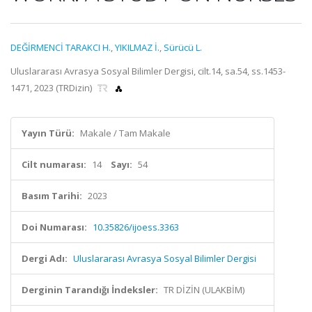
DEĞİRMENCİ TARAKCI H.
,
YIKILMAZ İ.
,
Sürücü L.
Uluslararası Avrasya Sosyal Bilimler Dergisi, cilt.14, sa.54, ss.1453-
1471, 2023 (TRDizin)
Yayın Türü:
Makale / Tam Makale
Cilt numarası:
14
Sayı:
54
Basım Tarihi:
2023
Doi Numarası:
10.35826/ijoess.3363
Dergi Adı:
Uluslararası Avrasya Sosyal Bilimler Dergisi
Derginin Tarandığı İndeksler:
TR DİZİN (ULAKBİM)