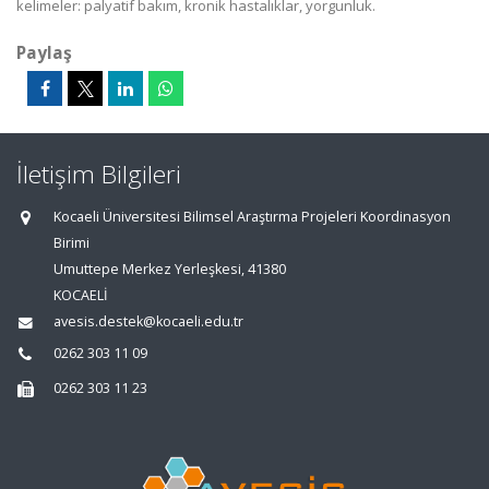
kelimeler: palyatif bakım, kronik hastalıklar, yorgunluk.
Paylaş
İletişim Bilgileri
Kocaeli Üniversitesi Bilimsel Araştırma Projeleri Koordinasyon
Birimi
Umuttepe Merkez Yerleşkesi, 41380
KOCAELİ
avesis.destek@kocaeli.edu.tr
0262 303 11 09
0262 303 11 23