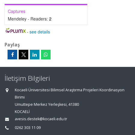
Captures
Mendeley - Readers:
2
-
see details
Paylaş
İletişim Bilgileri
Kocaeli Üniversitesi Bilimsel Araştırma Projeleri Koordinasyon
Birimi
Umuttepe Merkez Yerleşkesi, 41380
KOCAELİ
avesis.destek@kocaeli.edu.tr
0262 303 11 09