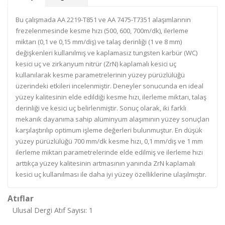
Bu çalışmada AA 2219-T851 ve AA 7475-T7351 alaşımlarının
frezelenmesinde kesme hızı (500, 600, 700m/dk), ilerleme
miktarı (0,1 ve 0,15 mm/diş) ve talaş derinliği (1 ve 8 mm)
değişkenleri kullanılmış ve kaplamasız tungsten karbür (WC)
kesici uç ve zirkanyum nitrür (ZrN) kaplamalı kesici uç
kullanılarak kesme parametrelerinin yüzey pürüzlülüğü
üzerindeki etkileri incelenmiştir. Deneyler sonucunda en ideal
yüzey kalitesinin elde edildiği kesme hızı, ilerleme miktarı, talaş
derinliği ve kesici uç belirlenmiştir. Sonuç olarak, iki farklı
mekanik dayanıma sahip alüminyum alaşımının yüzey sonuçları
karşılaştırılıp optimum işleme değerleri bulunmuştur. En düşük
yüzey pürüzlülüğü 700 mm/dk kesme hızı, 0,1 mm/diş ve 1 mm
ilerleme miktarı parametrelerinde elde edilmiş ve ilerleme hızı
arttıkça yüzey kalitesinin artmasının yanında ZrN kaplamalı
kesici uç kullanılması ile daha iyi yüzey özelliklerine ulaşılmıştır.
Atıflar
Ulusal Dergi Atıf Sayısı: 1