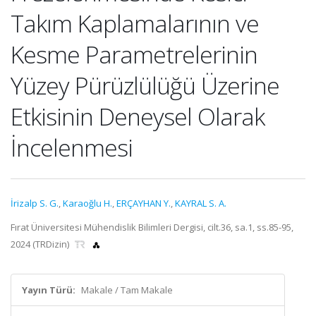
Takım Kaplamalarının ve
Kesme Parametrelerinin
Yüzey Pürüzlülüğü Üzerine
Etkisinin Deneysel Olarak
İncelenmesi
İrizalp S. G.
,
Karaoğlu H.
,
ERÇAYHAN Y.
,
KAYRAL S. A.
Fırat Üniversitesi Mühendislik Bilimleri Dergisi, cilt.36, sa.1, ss.85-95,
2024 (TRDizin)
Yayın Türü:
Makale / Tam Makale