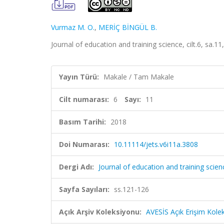
Vurmaz M. O.
,
MERİÇ BİNGÜL B.
Journal of education and training science, cilt.6, sa.
Yayın Türü:
Makale / Tam Makale
Cilt numarası:
6
Sayı:
11
Basım Tarihi:
2018
Doi Numarası:
10.11114/jets.v6i11a.3808
Dergi Adı:
Journal of education and training scien
Sayfa Sayıları:
ss.121-126
Açık Arşiv Koleksiyonu:
AVESİS Açık Erişim Kole