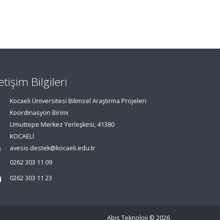
letişim Bilgileri
Kocaeli Üniversitesi Bilimsel Araştırma Projeleri
Koordinasyon Birimi
Umuttepe Merkez Yerleşkesi, 41380
KOCAELİ
avesis.destek@kocaeli.edu.tr
0262 303 11 09
0262 303 11 23
Abis Teknoloji
© 2026