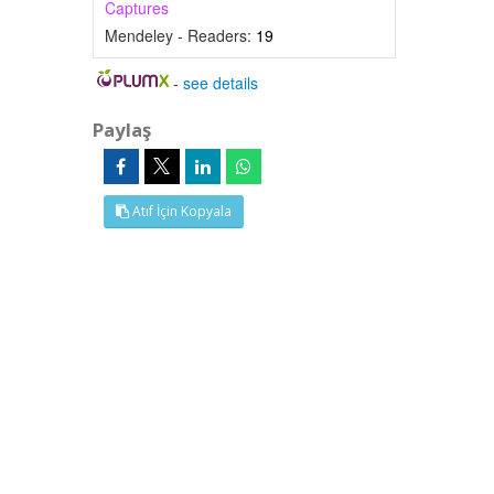
Captures
Mendeley - Readers:
19
-
see details
Paylaş
Atıf İçin Kopyala