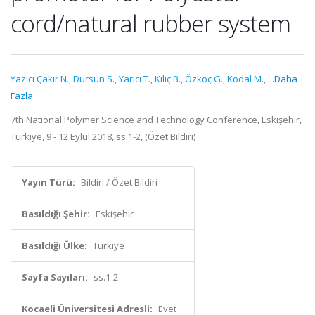
cord/natural rubber system
Yazıcı Çakır N.
,
Dursun S.
,
Yarıcı T.
,
Kılıç B.
,
Özkoç G.
,
Kodal M.
,
...Daha
Fazla
7th National Polymer Science and Technology Conference, Eskişehir,
Türkiye, 9 - 12 Eylül 2018, ss.1-2, (Özet Bildiri)
Yayın Türü:
Bildiri / Özet Bildiri
Basıldığı Şehir:
Eskişehir
Basıldığı Ülke:
Türkiye
Sayfa Sayıları:
ss.1-2
Kocaeli Üniversitesi Adresli:
Evet