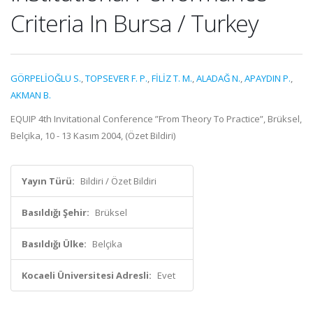
Criteria In Bursa / Turkey
GÖRPELİOĞLU S.
,
TOPSEVER F. P.
,
FİLİZ T. M.
,
ALADAĞ N.
,
APAYDIN P.
,
AKMAN B.
EQUIP 4th Invitational Conference ”From Theory To Practice”, Brüksel,
Belçika, 10 - 13 Kasım 2004, (Özet Bildiri)
Yayın Türü:
Bildiri / Özet Bildiri
Basıldığı Şehir:
Brüksel
Basıldığı Ülke:
Belçika
Kocaeli Üniversitesi Adresli:
Evet