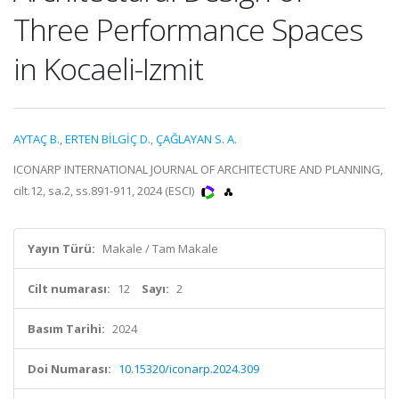
Three Performance Spaces
in Kocaeli-Izmit
AYTAÇ B.
,
ERTEN BİLGİÇ D.
,
ÇAĞLAYAN S. A.
ICONARP INTERNATIONAL JOURNAL OF ARCHITECTURE AND PLANNING,
cilt.12, sa.2, ss.891-911, 2024 (ESCI)
Yayın Türü:
Makale / Tam Makale
Cilt numarası:
12
Sayı:
2
Basım Tarihi:
2024
Doi Numarası:
10.15320/iconarp.2024.309