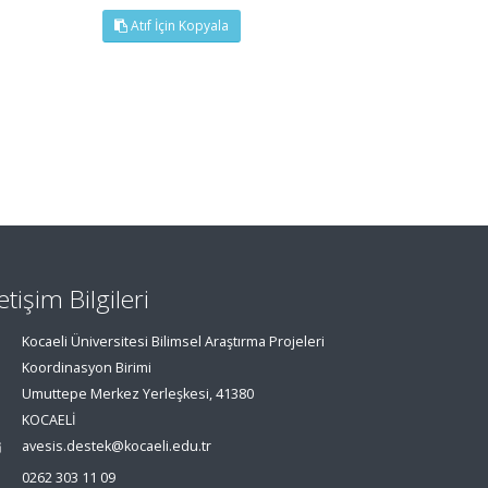
Atıf İçin Kopyala
letişim Bilgileri
Kocaeli Üniversitesi Bilimsel Araştırma Projeleri
Koordinasyon Birimi
Umuttepe Merkez Yerleşkesi, 41380
KOCAELİ
avesis.destek@kocaeli.edu.tr
0262 303 11 09