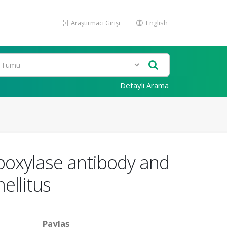
Araştırmacı Girişi
English
Detaylı Arama
rboxylase antibody and
ellitus
Paylaş