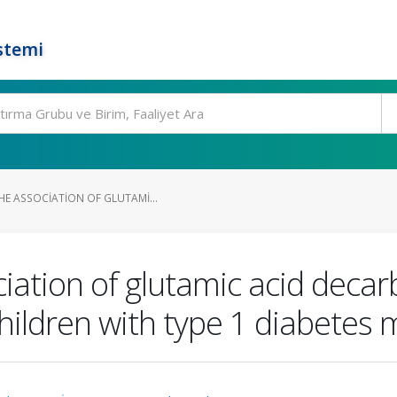
stemi
HE ASSOCIATION OF GLUTAMI...
ciation of glutamic acid deca
children with type 1 diabetes m