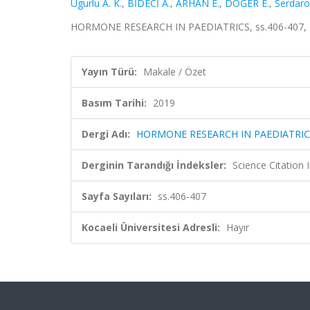
Ugurlu A. K.
,
BİDECİ A.
,
ARHAN E.
,
DÖĞER E.
,
Serdaro
HORMONE RESEARCH IN PAEDIATRICS, ss.406-407, 2
Yayın Türü:
Makale / Özet
Basım Tarihi:
2019
Dergi Adı:
HORMONE RESEARCH IN PAEDIATRIC
Derginin Tarandığı İndeksler:
Science Citation
Sayfa Sayıları:
ss.406-407
Kocaeli Üniversitesi Adresli:
Hayır