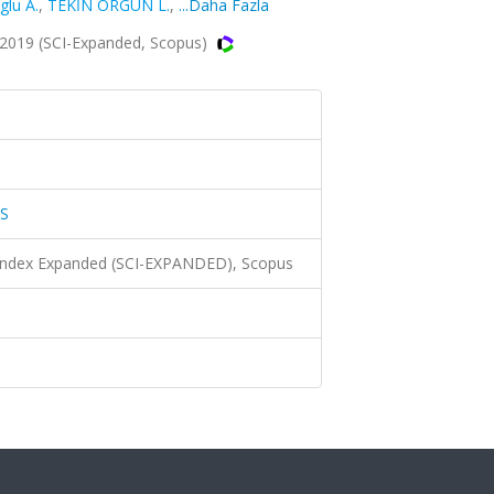
glu A.
,
TEKİN ORGUN L.
,
...Daha Fazla
019 (SCI-Expanded, Scopus)
S
 Index Expanded (SCI-EXPANDED), Scopus