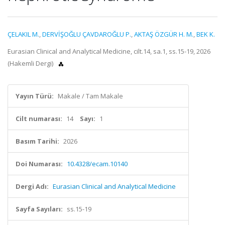
ÇELAKIL M.
,
DERVİŞOĞLU ÇAVDAROĞLU P.
,
AKTAŞ ÖZGÜR H. M.
,
BEK K.
Eurasian Clinical and Analytical Medicine, cilt.14, sa.1, ss.15-19, 2026
(Hakemli Dergi)
Yayın Türü:
Makale / Tam Makale
Cilt numarası:
14
Sayı:
1
Basım Tarihi:
2026
Doi Numarası:
10.4328/ecam.10140
Dergi Adı:
Eurasian Clinical and Analytical Medicine
Sayfa Sayıları:
ss.15-19