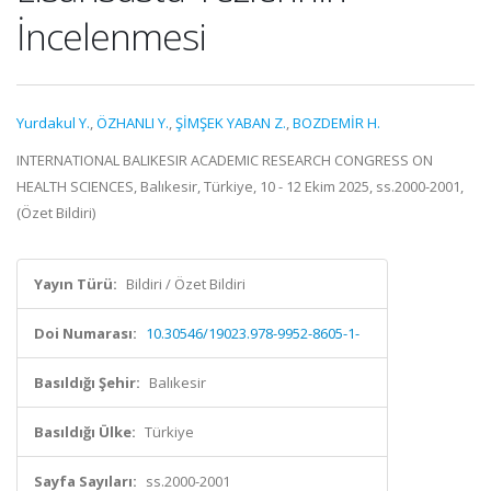
İncelenmesi
Yurdakul Y.
,
ÖZHANLI Y.
,
ŞİMŞEK YABAN Z.
,
BOZDEMİR H.
INTERNATIONAL BALIKESIR ACADEMIC RESEARCH CONGRESS ON
HEALTH SCIENCES, Balıkesir, Türkiye, 10 - 12 Ekim 2025, ss.2000-2001,
(Özet Bildiri)
Yayın Türü:
Bildiri / Özet Bildiri
Doi Numarası:
10.30546/19023.978-9952-8605-1-
Basıldığı Şehir:
Balıkesir
Basıldığı Ülke:
Türkiye
Sayfa Sayıları:
ss.2000-2001