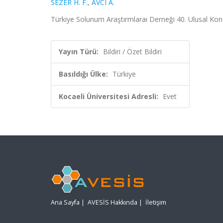
SEZER H. F.
,
AVCI A.
Türkiye Solunum Araştırmlaraı Derneği 40. Ulusal Kongr
Yayın Türü:
Bildiri / Özet Bildiri
Basıldığı Ülke:
Türkiye
Kocaeli Üniversitesi Adresli:
Evet
Ana Sayfa
|
AVESİS Hakkında
|
İletişim