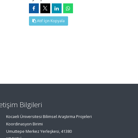
Atıf İçin Kopyala
letişim Bilgileri
Kocaeli Üniversitesi Bilimsel Araştırma Projeleri
Koordinasyon Birimi
Umuttepe Merkez Yerleşkesi, 41380