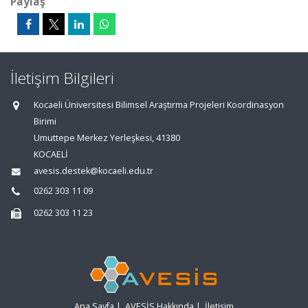
Paylaş
İletişim Bilgileri
Kocaeli Üniversitesi Bilimsel Araştırma Projeleri Koordinasyon
Birimi
Umuttepe Merkez Yerleşkesi, 41380
KOCAELİ
avesis.destek@kocaeli.edu.tr
0262 303 11 09
0262 303 11 23
Ana Sayfa
|
AVESİS Hakkında
|
İletişim