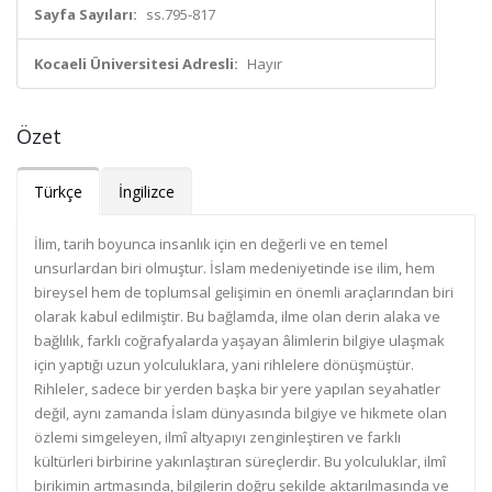
Sayfa Sayıları:
ss.795-817
Kocaeli Üniversitesi Adresli:
Hayır
Özet
Türkçe
İngilizce
İlim, tarih boyunca insanlık için en değerli ve en temel
unsurlardan biri olmuştur. İslam medeniyetinde ise ilim, hem
bireysel hem de toplumsal gelişimin en önemli araçlarından biri
olarak kabul edilmiştir. Bu bağlamda, ilme olan derin alaka ve
bağlılık, farklı coğrafyalarda yaşayan âlimlerin bilgiye ulaşmak
için yaptığı uzun yolculuklara, yani rihlelere dönüşmüştür.
Rihleler, sadece bir yerden başka bir yere yapılan seyahatler
değil, aynı zamanda İslam dünyasında bilgiye ve hikmete olan
özlemi simgeleyen, ilmî altyapıyı zenginleştiren ve farklı
kültürleri birbirine yakınlaştıran süreçlerdir. Bu yolculuklar, ilmî
birikimin artmasında, bilgilerin doğru şekilde aktarılmasında ve