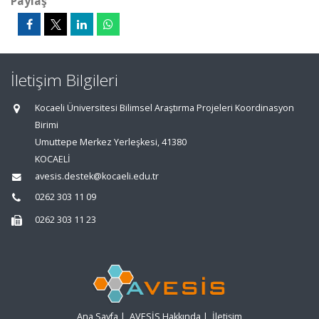
Paylaş
İletişim Bilgileri
Kocaeli Üniversitesi Bilimsel Araştırma Projeleri Koordinasyon
Birimi
Umuttepe Merkez Yerleşkesi, 41380
KOCAELİ
avesis.destek@kocaeli.edu.tr
0262 303 11 09
0262 303 11 23
Ana Sayfa
|
AVESİS Hakkında
|
İletişim