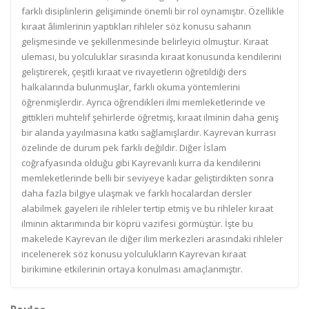
farklı disiplinlerin gelişiminde önemli bir rol oynamıştır. Özellikle
kıraat âlimlerinin yaptıkları rihleler söz konusu sahanın
gelişmesinde ve şekillenmesinde belirleyici olmuştur. Kıraat
uleması, bu yolculuklar sırasında kıraat konusunda kendilerini
geliştirerek, çeşitli kıraat ve rivayetlerin öğretildiği ders
halkalarında bulunmuşlar, farklı okuma yöntemlerini
öğrenmişlerdir. Ayrıca öğrendikleri ilmi memleketlerinde ve
gittikleri muhtelif şehirlerde öğretmiş, kıraat ilminin daha geniş
bir alanda yayılmasına katkı sağlamışlardır. Kayrevan kurrası
özelinde de durum pek farklı değildir. Diğer İslam
coğrafyasında olduğu gibi Kayrevanlı kurra da kendilerini
memleketlerinde belli bir seviyeye kadar geliştirdikten sonra
daha fazla bilgiye ulaşmak ve farklı hocalardan dersler
alabilmek gayeleri ile rihleler tertip etmiş ve bu rihleler kıraat
ilminin aktarımında bir köprü vazifesi görmüştür. İşte bu
makelede Kayrevan ile diğer ilim merkezleri arasındaki rihleler
incelenerek söz konusu yolculukların Kayrevan kıraat
birikimine etkilerinin ortaya konulması amaçlanmıştır.