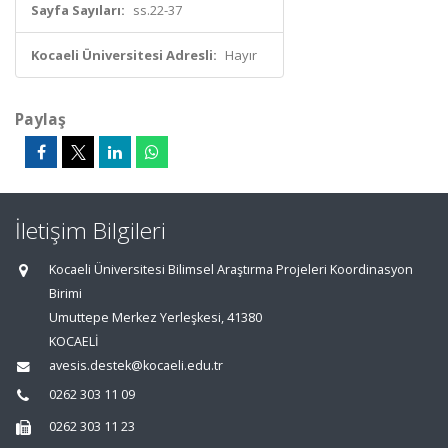
Sayfa Sayıları:
ss.22-37
Kocaeli Üniversitesi Adresli:
Hayır
Paylaş
İletişim Bilgileri
Kocaeli Üniversitesi Bilimsel Araştırma Projeleri Koordinasyon
Birimi
Umuttepe Merkez Yerleşkesi, 41380
KOCAELİ
avesis.destek@kocaeli.edu.tr
0262 303 11 09
0262 303 11 23