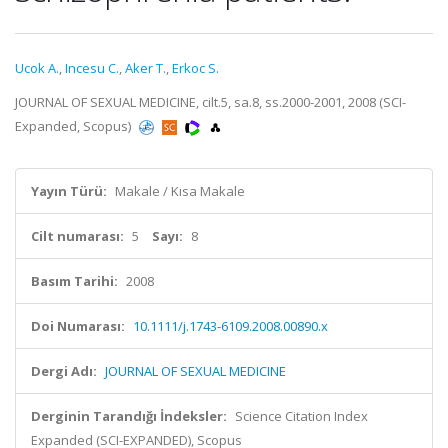
Ucok A.
,
Incesu C.
,
Aker T.
,
Erkoc S.
JOURNAL OF SEXUAL MEDICINE, cilt.5, sa.8, ss.2000-2001, 2008 (SCI-
Expanded, Scopus)
Yayın Türü:
Makale / Kısa Makale
Cilt numarası:
5
Sayı:
8
Basım Tarihi:
2008
Doi Numarası:
10.1111/j.1743-6109.2008.00890.x
Dergi Adı:
JOURNAL OF SEXUAL MEDICINE
Derginin Tarandığı İndeksler:
Science Citation Index
Expanded (SCI-EXPANDED), Scopus