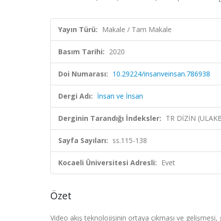
Yayın Türü:
Makale / Tam Makale
Basım Tarihi:
2020
Doi Numarası:
10.29224/insanveinsan.786938
Dergi Adı:
İnsan ve İnsan
Derginin Tarandığı İndeksler:
TR DİZİN (ULAK
Sayfa Sayıları:
ss.115-138
Kocaeli Üniversitesi Adresli:
Evet
Özet
Video akış teknolojisinin ortaya çıkması ve gelişmesi,