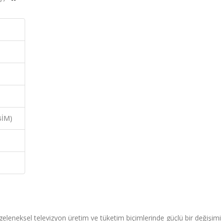
BİM)
 geleneksel televizyon üretim ve tüketim biçimlerinde güçlü bir değişim