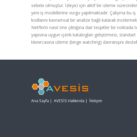
sebebi olmuştur. İzleyici için aktif bir izleme sürecind
yeni iş modellerine vurgu yapılmaktadır. Çalışma bu iş
kodlarını kavramsal bir analize bağlı kalarak incelemekt
Netflix’in nasıl öne çıktığına dair tespitler bir noktada 
yapısına uygun içerik katalogları geliştirmesi, standart 
tıkınırcasına izleme (binge watching) davranışını destekl
Ana Sayfa
|
AVESİS Hakkında
|
İletişim