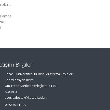
anaklar,
bağlamda
çalı
i
letişim Bilgileri
Kocaeli Üniversitesi Bilimsel Araştırma Projeleri
Koordinasyon Birimi
Umuttepe Merkez Yerleşkesi, 41380
KOCAELİ
avesis.destek@kocaeli.edu.tr
0262 303 11 09