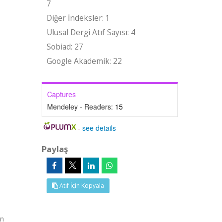
7
Diğer İndeksler: 1
Ulusal Dergi Atıf Sayısı: 4
Sobiad: 27
Google Akademik: 22
Captures
Mendeley - Readers:
15
-
see details
Paylaş
Atıf İçin Kopyala
in