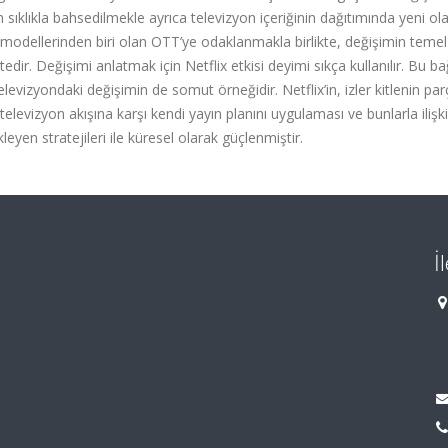
en sıklıkla bahsedilmekle ayrıca televizyon içeriğinin dağıtımında yeni ol
 modellerinden biri olan OTT’ye odaklanmakla birlikte, değişimin temel
edir. Değişimi anlatmak için Netflix etkisi deyimi sıkça kullanılır. Bu 
televizyondaki değişimin de somut örneğidir. Netflix’in, izler kitlenin par
televizyon akışına karşı kendi yayın planını uygulaması ve bunlarla ilişkil
eyen stratejileri ile küresel olarak güçlenmiştir.
İ