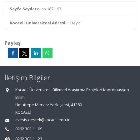
Sayfa Sayıları:
ss.187-193
Kocaeli Üniversitesi Adresli:
Hayır
Paylaş
İletişim Bilgileri
Kocaeli Üniversitesi Bilimsel Araştırma Projeleri Koordinasyon
Birimi
Umuttepe Merkez Yerleşkesi, 41380
KOCAELİ
avesis.destek@kocaeli.edu.tr
0262 303 11 09
0262 303 11 23