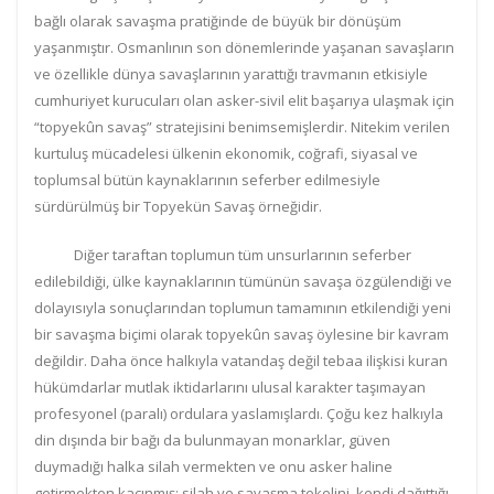
bağlı olarak savaşma pratiğinde de büyük bir dönüşüm
yaşanmıştır. Osmanlının son dönemlerinde yaşanan savaşların
ve özellikle dünya savaşlarının yarattığı travmanın etkisiyle
cumhuriyet kurucuları olan asker-sivil elit başarıya ulaşmak için
“topyekûn savaş” stratejisini benimsemişlerdir. Nitekim verilen
kurtuluş mücadelesi ülkenin ekonomik, coğrafi, siyasal ve
toplumsal bütün kaynaklarının seferber edilmesiyle
sürdürülmüş bir Topyekün Savaş örneğidir.
Diğer taraftan toplumun tüm unsurlarının seferber
edilebildiği, ülke kaynaklarının tümünün savaşa özgülendiği ve
dolayısıyla sonuçlarından toplumun tamamının etkilendiği yeni
bir savaşma biçimi olarak topyekûn savaş öylesine bir kavram
değildir.
Daha önce halkıyla vatandaş değil tebaa ilişkisi kuran
hükümdarlar mutlak iktidarlarını ulusal karakter taşımayan
profesyonel (paralı) ordulara yaslamışlardı.
Çoğu kez halkıyla
din dışında bir bağı da bulunmayan monarklar, güven
duymadığı halka silah vermekten ve onu asker haline
getirmekten kaçınmış; silah ve savaşma tekelini, kendi dağıttığı