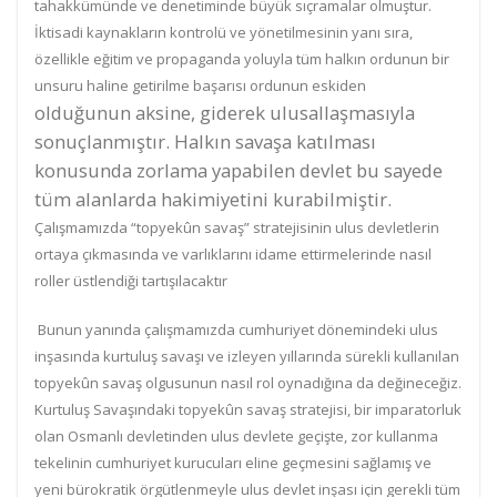
tahakkümünde ve denetiminde büyük sıçramalar olmuştur.
İktisadi kaynakların kontrolü ve yönetilmesinin yanı sıra,
özellikle eğitim ve propaganda yoluyla tüm halkın ordunun bir
unsuru haline getirilme başarısı ordunun eskiden
olduğunun aksine, giderek ulusallaşmasıyla
sonuçlanmıştır. Halkın savaşa katılması
konusunda zorlama yapabilen devlet bu sayede
tüm alanlarda hakimiyetini kurabilmiştir.
Çalışmamızda “topyekûn savaş” stratejisinin ulus devletlerin
ortaya çıkmasında ve varlıklarını idame ettirmelerinde nasıl
roller üstlendiği tartışılacaktır
Bunun yanında çalışmamızda cumhuriyet dönemindeki ulus
inşasında kurtuluş savaşı ve izleyen yıllarında sürekli kullanılan
topyekûn savaş olgusunun nasıl rol oynadığına da değineceğiz.
Kurtuluş Savaşındaki topyekûn savaş stratejisi, bir imparatorluk
olan Osmanlı devletinden ulus devlete geçişte,
zor kullanma
tekelinin
cumhuriyet kurucuları eline geçmesini sağlamış
ve
yeni bürokratik örgütlenmeyle ulus devlet inşası için gerekli tüm