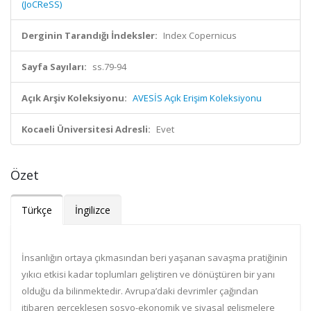
(JoCReSS)
Derginin Tarandığı İndeksler:
Index Copernicus
Sayfa Sayıları:
ss.79-94
Açık Arşiv Koleksiyonu:
AVESİS Açık Erişim Koleksiyonu
Kocaeli Üniversitesi Adresli:
Evet
Özet
Türkçe
İngilizce
İnsanlığın ortaya çıkmasından beri yaşanan savaşma pratiğinin
yıkıcı etkisi kadar toplumları geliştiren ve dönüştüren bir yanı
olduğu da bilinmektedir. Avrupa’daki devrimler çağından
itibaren gerçekleşen sosyo-ekonomik ve siyasal gelişmelere