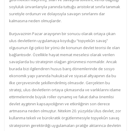
soyluluk ünvanlarıyla yanında tuttuğu aristokrat sınıfa tanımak
suretiyle ordunun ve dolayısıyla savaşın sınırlarını dar
kalmasına neden olmuşlardır.
Burjuvazinin Pazar arayışının bir sonucu olarak ortaya çıkan
u
lus devletlerin uygulamaya koyduğu “
topyekûn savaş”
olgusunun ilgi çekici bir yönü de konunun devlet teorisi ile olan
bağlantısıdır.
Özellikle hayat memat meselesi olarak verilen
savaşlarda bu stratejinin olağan görünmesi normaldir. Ancak
burada bizi ilgilendiren husus barış dönemlerinde de sosyo
ekonomik yapı yanında hukuksal ve siyasal altyapının da bu
ilke çerçevesinde şekillendirilmiş olmasıdır.
Gerçekten bu
strateji, ulus devletlerin ortaya çıkmasında ve varlıklarını idame
ettirmelerinde büyük roller oynamış ve fakat daha önemlisi
devlet aygıtının kapsayıcılığının ve etkinliğinin son derece
artmasına neden olmuştur.
Nitekim 20. yüzyılda
Ulus devlet, zor
kullanma tekeli ve bürokratik örgütlenmesiyle topyekûn savaş
stratejisinin gerektirdiği uygulamaları
pratiğe aktarınca devletin