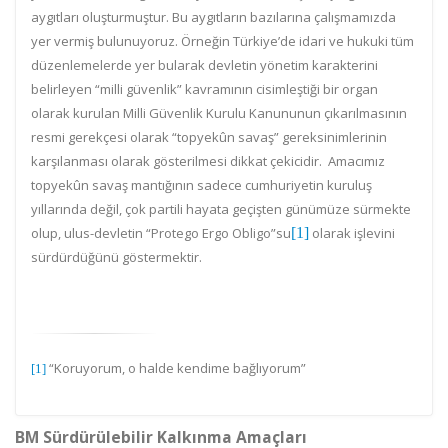
aygıtları
oluşturmuştur. Bu aygıtların bazılarına çalışmamızda
yer vermiş bulunuyoruz. Örneğin Türkiye’de idari ve hukuki tüm
düzenlemelerde yer bularak devletin yönetim karakterini
belirleyen “milli güvenlik” kavramının cisimleştiği bir organ
olarak kurulan Milli Güvenlik Kurulu Kanununun çıkarılmasının
resmi gerekçesi olarak “topyekûn savaş” gereksinimlerinin
karşılanması olarak gösterilmesi dikkat çekicidir.
Amacımız
topyekûn savaş mantığının sadece cumhuriyetin kuruluş
yıllarında değil, çok partili hayata geçişten günümüze sürmekte
olup, ulus-devletin “Protego Ergo Obligo”su
[1]
olarak işlevini
sürdürdüğünü göstermektir.
“Koruyorum, o halde kendime bağlıyorum”
[1]
BM Sürdürülebilir Kalkınma Amaçları