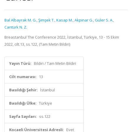
Bal Albayrak M. G.
,
Şimşek T.
,
Kasap M.
,
Akpinar G.
,
Güler S. A.
,
Cantürk N. Z.
Breastanbul The Conference 2022, İstanbul, Türkiye, 13 - 15 Ekim
2022, cilt.13, ss.122, (Tam Metin Bildiri)
Yayın Türü:
Bildiri / Tam Metin Bildiri
Cilt numarası:
13
Basıldığı Şehir:
İstanbul
Basıldığı Ülke:
Türkiye
Sayfa Sayıları:
ss.122
Kocaeli Üniversitesi Adresli:
Evet