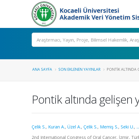
Kocaeli Üniversitesi
Akademik Veri Yönetim Si
Ara
ANA SAYFA
SON EKLENEN YAYINLAR
PONTIK ALTINDA GE
Pontik altında gelişen
Çelik S.
,
Kuran A.
,
Üzel A.
,
Çelik S.
,
Memiş S.
,
Seki U.
,
.
2nd International Congress of Oral Cancer, İzmir, Türk