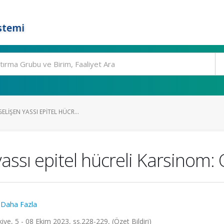
stemi
LIŞEN YASSI EPITEL HÜCR...
 yassı epitel hücreli Karsinom
..Daha Fazla
iye, 5 - 08 Ekim 2023, ss.228-229, (Özet Bildiri)