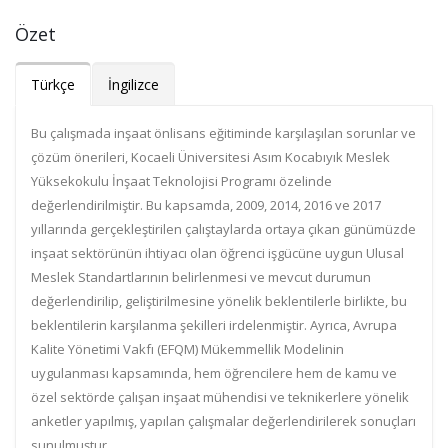
Özet
Türkçe
İngilizce
Bu çalışmada inşaat önlisans eğitiminde karşılaşılan sorunlar ve
çözüm önerileri, Kocaeli Üniversitesi Asım Kocabıyık Meslek
Yüksekokulu İnşaat Teknolojisi Programı özelinde
değerlendirilmiştir. Bu kapsamda, 2009, 2014, 2016 ve 2017
yıllarında gerçekleştirilen çalıştaylarda ortaya çıkan günümüzde
inşaat sektörünün ihtiyacı olan öğrenci işgücüne uygun Ulusal
Meslek Standartlarının belirlenmesi ve mevcut durumun
değerlendirilip, geliştirilmesine yönelik beklentilerle birlikte, bu
beklentilerin karşılanma şekilleri irdelenmiştir. Ayrıca, Avrupa
Kalite Yönetimi Vakfı (EFQM) Mükemmellik Modelinin
uygulanması kapsamında, hem öğrencilere hem de kamu ve
özel sektörde çalışan inşaat mühendisi ve teknikerlere yönelik
anketler yapılmış, yapılan çalışmalar değerlendirilerek sonuçları
sunulmuştur.