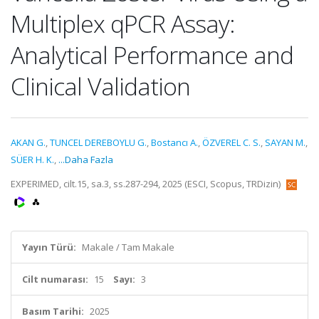
Multiplex qPCR Assay:
Analytical Performance and
Clinical Validation
AKAN G.
,
TUNCEL DEREBOYLU G.
,
Bostancı A.
,
ÖZVEREL C. S.
,
SAYAN M.
,
SÜER H. K.
,
...Daha Fazla
EXPERIMED, cilt.15, sa.3, ss.287-294, 2025 (ESCI, Scopus, TRDizin)
Yayın Türü:
Makale / Tam Makale
Cilt numarası:
15
Sayı:
3
Basım Tarihi:
2025