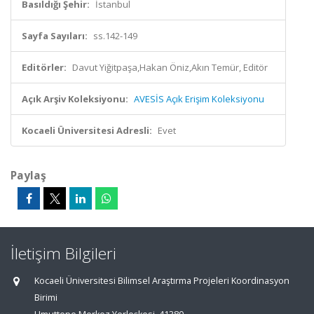
Basıldığı Şehir:
İstanbul
Sayfa Sayıları:
ss.142-149
Editörler:
Davut Yiğitpaşa,Hakan Öniz,Akın Temür, Editör
Açık Arşiv Koleksiyonu:
AVESİS Açık Erişim Koleksiyonu
Kocaeli Üniversitesi Adresli:
Evet
Paylaş
İletişim Bilgileri
Kocaeli Üniversitesi Bilimsel Araştırma Projeleri Koordinasyon
Birimi