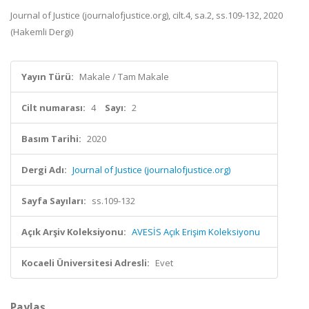
Journal of Justice (journalofjustice.org), cilt.4, sa.2, ss.109-132, 2020
(Hakemli Dergi)
Yayın Türü:
Makale / Tam Makale
Cilt numarası:
4
Sayı:
2
Basım Tarihi:
2020
Dergi Adı:
Journal of Justice (journalofjustice.org)
Sayfa Sayıları:
ss.109-132
Açık Arşiv Koleksiyonu:
AVESİS Açık Erişim Koleksiyonu
Kocaeli Üniversitesi Adresli:
Evet
Paylaş