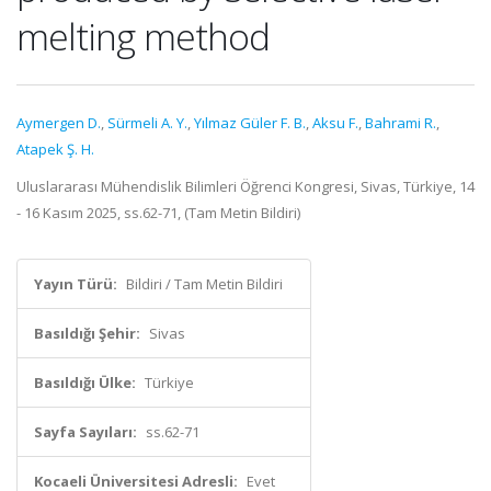
melting method
Aymergen D.
,
Sürmeli A. Y.
,
Yılmaz Güler F. B.
,
Aksu F.
,
Bahrami R.
,
Atapek Ş. H.
Uluslararası Mühendislik Bilimleri Öğrenci Kongresi, Sivas, Türkiye, 14
- 16 Kasım 2025, ss.62-71, (Tam Metin Bildiri)
Yayın Türü:
Bildiri / Tam Metin Bildiri
Basıldığı Şehir:
Sivas
Basıldığı Ülke:
Türkiye
Sayfa Sayıları:
ss.62-71
Kocaeli Üniversitesi Adresli:
Evet