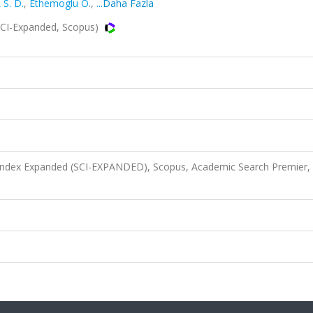
S. D.
,
Ethemoglu O.
,
...Daha Fazla
CI-Expanded, Scopus)
 Index Expanded (SCI-EXPANDED), Scopus, Academic Search Premier,