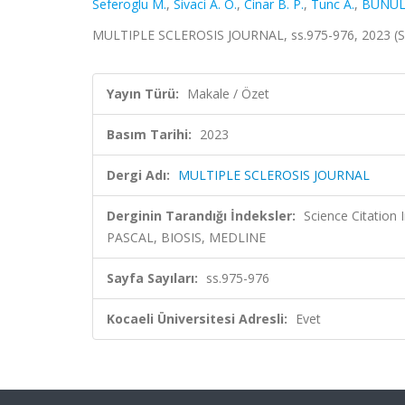
Seferoglu M.
,
Sivaci A. O.
,
Cinar B. P.
,
Tunc A.
,
BÜNÜL 
MULTIPLE SCLEROSIS JOURNAL, ss.975-976, 2023 (S
Yayın Türü:
Makale / Özet
Basım Tarihi:
2023
Dergi Adı:
MULTIPLE SCLEROSIS JOURNAL
Derginin Tarandığı İndeksler:
Science Citation
PASCAL, BIOSIS, MEDLINE
Sayfa Sayıları:
ss.975-976
Kocaeli Üniversitesi Adresli:
Evet