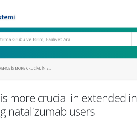
stemi
NCE IS MORE CRUCIAL IN E...
 more crucial in extended in
g natalizumab users