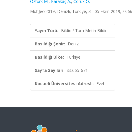
Öztürk M.
,
Karakaş A.
,
Coruk Ö.
MühJeo’2019, Denizli, Türkiye, 3 - 05 Ekim 2019, ss.66
Yayın Türü:
Bildiri / Tam Metin Bildiri
Basıldığı Şehir:
Denizli
Basıldığı Ülke:
Türkiye
Sayfa Sayıları:
ss.665-671
Kocaeli Üniversitesi Adresli:
Evet