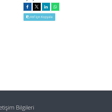
Atıf İçin Kopyala
letişim Bilgileri