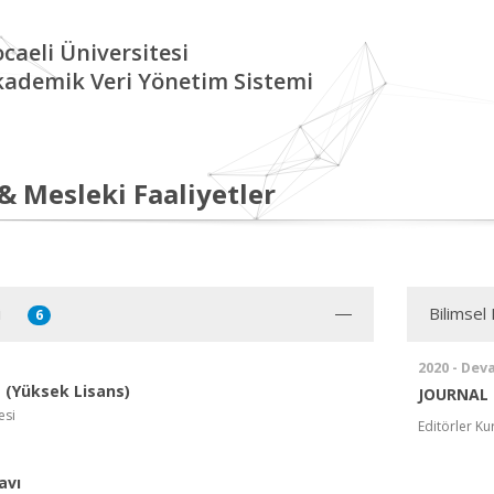
caeli Üniversitesi
kademik Veri Yönetim Sistemi
 & Mesleki Faaliyetler
i
Bilimsel 
6
2020 - Dev
(Yüksek Lisans)
JOURNAL
esi
Editörler Ku
avı