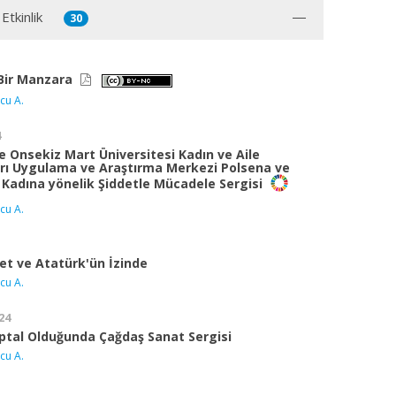
Etkinlik
30
Bir Manzara
cu A.
4
 Onsekiz Mart Üniversitesi Kadın ve Aile
rı Uygulama ve Araştırma Merkezi Polsena ve
 Kadına yönelik Şiddetle Mücadele Sergisi
cu A.
t ve Atatürk'ün İzinde
cu A.
24
ptal Olduğunda Çağdaş Sanat Sergisi
cu A.