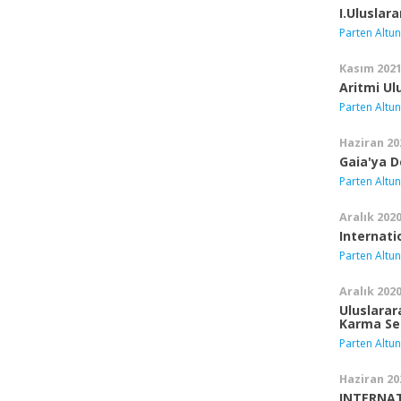
I.Uluslar
Parten Altun
Kasım 202
Aritmi U
Parten Altun
Haziran 20
Gaia'ya D
Parten Altun
Aralık 202
Internati
Parten Altun
Aralık 202
Uluslarar
Karma Se
Parten Altun
Haziran 20
INTERNAT