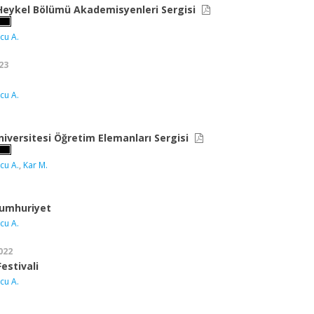
Heykel Bölümü Akademisyenleri Sergisi
cu A.
23
cu A.
niversitesi Öğretim Elemanları Sergisi
cu A.
,
Kar M.
Cumhuriyet
cu A.
022
estivali
cu A.