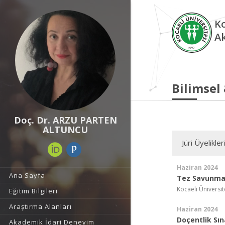
Ko
A
Bilimsel
Doç. Dr. ARZU PARTEN
ALTUNCU
Jüri Üyelikler
Haziran 2024
Ana Sayfa
Tez Savunma 
Kocaeli Üniversit
Eğitim Bilgileri
Araştırma Alanları
Haziran 2024
Doçentlik Sın
Akademik İdari Deneyim