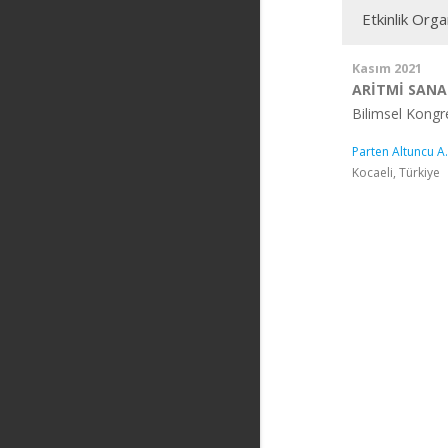
Etkinlik Org
Kasım 2021
ARİTMİ SAN
Bilimsel Kong
Parten Altuncu A.
Kocaeli, Türkiye