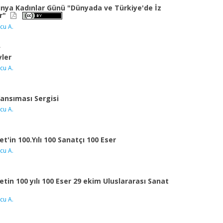
nya Kadınlar Günü "Dünyada ve Türkiye'de İz
ar"
cu A.
ler
cu A.
 Yansıması Sergisi
cu A.
t'in 100.Yılı 100 Sanatçı 100 Eser
cu A.
tin 100 yılı 100 Eser 29 ekim Uluslararası Sanat
cu A.