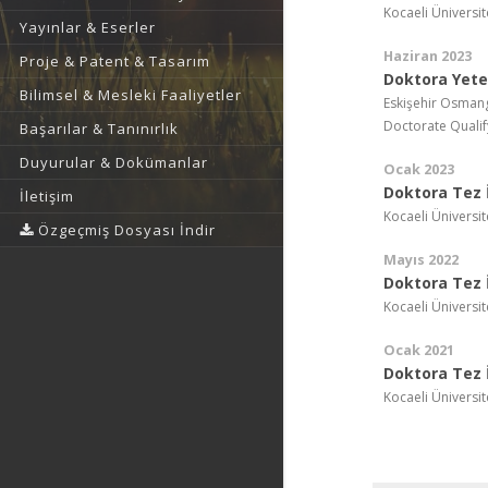
Kocaeli Üniversit
Yayınlar & Eserler
Haziran 2023
Proje & Patent & Tasarım
Doktora Yeter
Bilimsel & Mesleki Faaliyetler
Eskişehir Osmang
Doctorate Quali
Başarılar & Tanınırlık
Duyurular & Dokümanlar
Ocak 2023
Doktora Tez İ
İletişim
Kocaeli Üniversit
Özgeçmiş Dosyası İndir
Mayıs 2022
Doktora Tez İ
Kocaeli Üniversit
Ocak 2021
Doktora Tez İ
Kocaeli Üniversit