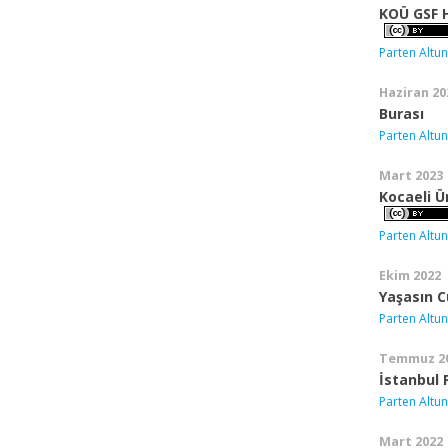
KOÜ GSF 
Parten Altun
Haziran 20
Burası
Parten Altun
Mart 2023
Kocaeli Ü
Parten Altun
Ekim 2022
Yaşasın 
Parten Altun
Temmuz 2
İstanbul F
Parten Altun
Mart 2022