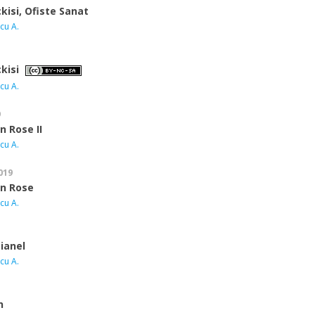
kisi, Ofiste Sanat
cu A.
çkisi
cu A.
9
 Rose II
cu A.
019
n Rose
cu A.
Bianel
cu A.
n