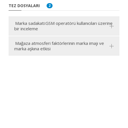
TEZ DOSYALARI
2
Marka sadakati:GSM operatörü kullanıcıları üzerine
bir inceleme
Mağaza atmosferi faktörlerinin marka imajı ve
marka aşkına etkisi