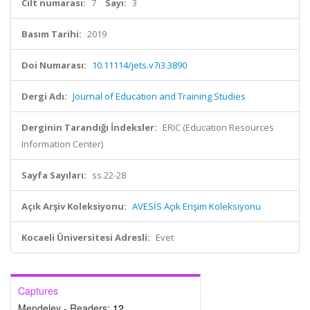
Cilt numarası:
7
Sayı:
3
Basım Tarihi:
2019
Doi Numarası:
10.11114/jets.v7i3.3890
Dergi Adı:
Journal of Education and Training Studies
Derginin Tarandığı İndeksler:
ERIC (Education Resources
Information Center)
Sayfa Sayıları:
ss.22-28
Açık Arşiv Koleksiyonu:
AVESİS Açık Erişim Koleksiyonu
Kocaeli Üniversitesi Adresli:
Evet
Captures
Mendeley - Readers:
12