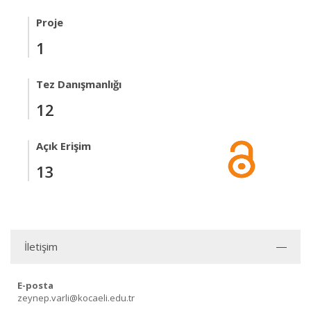
Proje
1
Tez Danışmanlığı
12
Açık Erişim
13
İletişim
E-posta
zeynep.varli@kocaeli.edu.tr