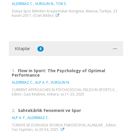
ALDIRMAZ C.
,
VURGUN N.
,
TOK S.
Dünya Spor Bilimleri Araştırmaları Kongresi, Manisa, Türkiye, 23
Kasım 2017, (Özet Bildiri)
Kitaplar
8
1.
Flow in Sport: The Psychology of Optimal
Performance
ALDIRMAZ C.
,
ALP A. F.
,
VURGUN N.
CURRENT APPROACHES IN PSYCHOSOCIAL FIELDS IN SPORTS V, ,
Editör, Gazi Kitabevi, Ankara, ss.11-23, 2025
2.
Sahtekârlık Fenomeni ve Spor
ALP A. F.
,
ALDIRMAZ C.
TÜRKİYE VE DÜNYADA SPORDA PSİKOSOSYAL ALANLAR, , Editör,
Yaz Yayınları, ss.33-54, 2025