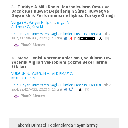
3.
Türkiye A Milli Kadın Hentbolcuların Omuz ve
Bacak Kas Kuvvet Değerlerinin Sürat, Kuvvet ve
Dayanıklılık Performansı ile İlişkisi: Türkiye Örneği
Vurgun H.
,
Vurgun N.
,
Işık T.
,
Engür M.
,
Aldırmaz C.
,
Kara M.
Celal Bayar Üniversitesi Sağlık Bilimleri Enstitüsü Dergisi
, cilt.7,
sa.2, ss.198-206, 2020 (TRDizin)
PlumX Metrics
4.
Masa Tenisi Antrenmanlarının Çocukların Öz-
Yeterlik Algıları veProblem Çözme Becerilerine
Etkileri
VURGUN N.
,
VURGUN H.
,
ALDIRMAZ C.
,
MUTLUTÜRK N.
Celal Bayar Üniversitesi Sağlık Bilimleri Enstitüsü Dergisi
, cilt.7,
sa.4, ss.427-433, 2020 (TRDizin)
PlumX Metrics
Hakemli Bilimsel Toplantılarda Yayımlanmış