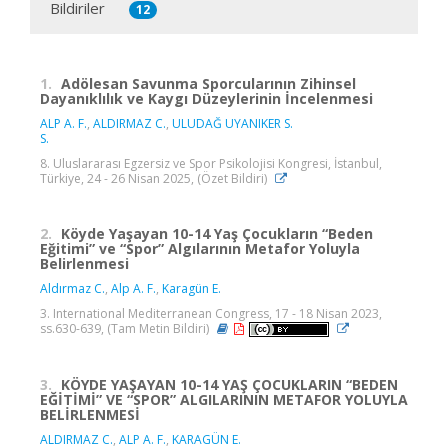
Bildiriler
12
1.
Adölesan Savunma Sporcularının Zihinsel
Dayanıklılık ve Kaygı Düzeylerinin İncelenmesi
ALP A. F.
,
ALDIRMAZ C.
,
ULUDAĞ UYANIKER S.
S.
8.⁠ ⁠Uluslararası Egzersiz ve Spor Psikolojisi Kongresi, İstanbul,
Türkiye, 24 - 26 Nisan 2025, (Özet Bildiri)
2.
Köyde Yaşayan 10-14 Yaş Çocukların “Beden
Eğitimi” ve “Spor” Algılarının Metafor Yoluyla
Belirlenmesi
Aldırmaz C.
,
Alp A. F.
,
Karagün E.
3. International Mediterranean Congress, 17 - 18 Nisan 2023,
ss.630-639, (Tam Metin Bildiri)
3.
KÖYDE YAŞAYAN 10-14 YAŞ ÇOCUKLARIN “BEDEN
EĞİTİMİ” VE “SPOR” ALGILARININ METAFOR YOLUYLA
BELİRLENMESİ
ALDIRMAZ C.
,
ALP A. F.
,
KARAGÜN E.