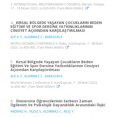
3. INTERNATIONAL MEDITERRANEAN CONGRESS, Mersin, Türkiye,
17 - 18 Nisan 2023, ss.630-639, (Tam Metin Bildiri)
4.
KIRSAL BÖLGEDE YAŞAYAN ÇOCUKLARIN BEDEN
EĞİTİMİ VE SPOR DERSİNE YATKINLIKLARININ
CİNSİYET AÇISINDAN KARŞILAŞTIRILMASI
ALP A. F.
,
ALDIRMAZ C.
,
KARAGÜN E.
WORLD WOMEN CONFERENCE-V, Baku, Azerbaycan, 7 - 08 Mart
2023, ss.458-465, (Tam Metin Bildiri)
5.
Kırsal Bölgede Yaşayan Çocukların Beden
Eğitimi Ve Spor Dersine Yatkınlıklarının Cinsiyet
Açısından Karşılaştırılması
ALP A. F.
,
ALDIRMAZ C.
,
KARAGÜN E.
World Women Conference V, Azerbaycan, 7 - 08 Mart 2023,
ss.458-467, (Tam Metin Bildiri)
6.
Üniversite Öğrencilerinin Serbest Zaman
İlgilenim Ve Psikolojik Dayanıklılık Arasındaki İlişki
AKDENİZ H.
,
YILDIZ S.
,
ALDIRMAZ C.
,
KILIÇ Y.