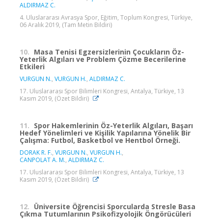
ALDIRMAZ C.
4. Uluslararası Avrasya Spor, Eğitim, Toplum Kongresi, Türkiye,
06 Aralık 2019, (Tam Metin Bildiri)
10.
Masa Tenisi Egzersizlerinin Çocukların Öz-
Yeterlik Algıları ve Problem Çözme Becerilerine
Etkileri
VURGUN N.
,
VURGUN H.
,
ALDIRMAZ C.
17. Uluslararası Spor Bilimleri Kongresi, Antalya, Türkiye, 13
Kasım 2019, (Özet Bildiri)
11.
Spor Hakemlerinin Öz-Yeterlik Algıları, Başarı
Hedef Yönelimleri ve Kişilik Yapılarına Yönelik Bir
Çalışma: Futbol, Basketbol ve Hentbol Örneği.
DORAK R. F.
,
VURGUN N.
,
VURGUN H.
,
CANPOLAT A. M.
,
ALDIRMAZ C.
17. Uluslararası Spor Bilimleri Kongresi, Antalya, Türkiye, 13
Kasım 2019, (Özet Bildiri)
12.
Üniversite Öğrencisi Sporcularda Stresle Basa
Çıkma Tutumlarının Psikofizyolojik Öngörücüleri