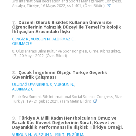
3rd International Recreation and Sports Management Congress,
Antalya, Türkiye, 16 Mayıs 2022, ss.1-401, (Özet Bildiri)
7.
Düzenli Olarak Bisiklet Kullanan Üniversite
Öğrencilerinin Yalnızlık Düzeyi ile Temel Psikolojik
İhtiyaçları Arasındaki İlişki
CENGİZ R.
,
VURGUN N.
,
ALDIRMAZ C.
,
OKUMACI E.
8. Uluslararası Bilim Kültür ve Spor Kongresi, Girne, Kıbrıs (Kktc),
17 - 20 Mayıs 2022, (Özet Bildiri)
8.
Çocuk İmgeleme Ölçeği: Türkçe Geçerlik
Güvenirlik Çalışması
ULUDAĞ UYANIKER S. S.
,
VURGUN N.
,
ALDIRMAZ C.
Black Sea Summit 5th International Social Science Congress, Rize,
Türkiye, 19 - 21 Şubat 2021, (Tam Metin Bildiri)
9.
Türkiye A Milli Kadın Hentbolcuların Omuz ve
Bacak Kas Kuvvet Değerlerinin Sürat, Kuvvet ve
Dayanıklılık Performansı ile İlişkisi: Türkiye Örneği.
VURGUN H.
,
VURGUN N.
,
IŞIK T.
,
ENGÜR M.
,