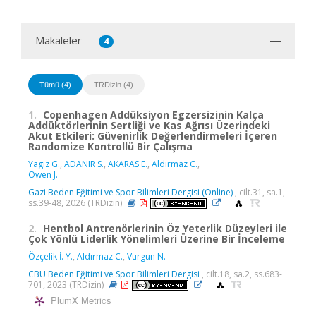
Makaleler
4
Tümü (4)
TRDizin (4)
1.
Copenhagen Addüksiyon Egzersizinin Kalça
Addüktörlerinin Sertliği ve Kas Ağrısı Üzerindeki
Akut Etkileri: Güvenirlik Değerlendirmeleri İçeren
Randomize Kontrollü Bir Çalışma
Yagiz G.
,
ADANIR S.
,
AKARAS E.
,
Aldırmaz C.
,
Owen J.
Gazi Beden Eğitimi ve Spor Bilimleri Dergisi (Online)
, cilt.31, sa.1,
ss.39-48, 2026 (TRDizin)
2.
Hentbol Antrenörlerinin Öz Yeterlik Düzeyleri ile
Çok Yönlü Liderlik Yönelimleri Üzerine Bir İnceleme
Özçelik İ. Y.
,
Aldırmaz C.
,
Vurgun N.
CBÜ Beden Eğitimi ve Spor Bilimleri Dergisi
, cilt.18, sa.2, ss.683-
701, 2023 (TRDizin)
PlumX Metrics