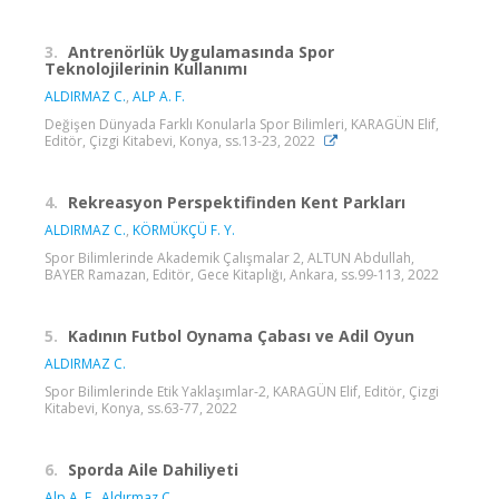
3.
Antrenörlük Uygulamasında Spor
Teknolojilerinin Kullanımı
ALDIRMAZ C.
,
ALP A. F.
Değişen Dünyada Farklı Konularla Spor Bilimleri, KARAGÜN Elif,
Editör, Çizgi Kitabevi, Konya, ss.13-23, 2022
4.
Rekreasyon Perspektifinden Kent Parkları
ALDIRMAZ C.
,
KÖRMÜKÇÜ F. Y.
Spor Bilimlerinde Akademik Çalışmalar 2, ALTUN Abdullah,
BAYER Ramazan, Editör, Gece Kitaplığı, Ankara, ss.99-113, 2022
5.
Kadının Futbol Oynama Çabası ve Adil Oyun
ALDIRMAZ C.
Spor Bilimlerinde Etik Yaklaşımlar-2, KARAGÜN Elif, Editör, Çizgi
Kitabevi, Konya, ss.63-77, 2022
6.
Sporda Aile Dahiliyeti
Alp A. F.
,
Aldırmaz C.