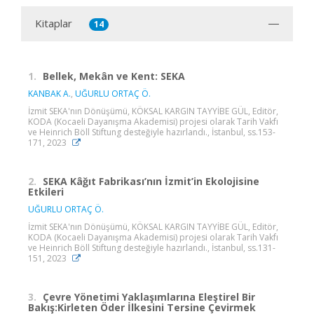
Kitaplar
14
1.
Bellek, Mekân ve Kent: SEKA
KANBAK A.
,
UĞURLU ORTAÇ Ö.
İzmit SEKA'nın Dönüşümü, KÖKSAL KARGIN TAYYİBE GÜL, Editör,
KODA (Kocaeli Dayanışma Akademisi) projesi olarak Tarih Vakfı
ve Heinrich Böll Stiftung desteğiyle hazırlandı., İstanbul, ss.153-
171, 2023
2.
SEKA Kâğıt Fabrikası’nın İzmit’in Ekolojisine
Etkileri
UĞURLU ORTAÇ Ö.
İzmit SEKA'nın Dönüşümü, KÖKSAL KARGIN TAYYİBE GÜL, Editör,
KODA (Kocaeli Dayanışma Akademisi) projesi olarak Tarih Vakfı
ve Heinrich Böll Stiftung desteğiyle hazırlandı., İstanbul, ss.131-
151, 2023
3.
Çevre Yönetimi Yaklaşımlarına Eleştirel Bir
Bakış:Kirleten Öder İlkesini Tersine Çevirmek