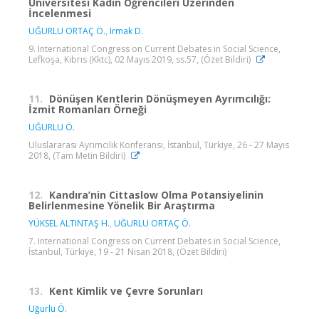
Üniversitesi Kadın Öğrencileri Üzerinden
İncelenmesi
UĞURLU ORTAÇ Ö.
,
Irmak D.
9. International Congress on Current Debates in Social Science,
Lefkoşa, Kıbrıs (Kktc), 02 Mayıs 2019, ss.57, (Özet Bildiri)
11.
Dönüşen Kentlerin Dönüşmeyen Ayrımcılığı:
İzmit Romanları Örneği
UĞURLU Ö.
Uluslararası Ayrımcılık Konferansı, İstanbul, Türkiye, 26 - 27 Mayıs
2018, (Tam Metin Bildiri)
12.
Kandıra’nin Cittaslow Olma Potansiyelinin
Belirlenmesine Yönelik Bir Araştırma
YÜKSEL ALTINTAŞ H.
,
UĞURLU ORTAÇ Ö.
7. International Congress on Current Debates in Social Science,
İstanbul, Türkiye, 19 - 21 Nisan 2018, (Özet Bildiri)
13.
Kent Kimlik ve Çevre Sorunları
Uğurlu Ö.