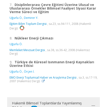
7.
Disiplinlerarası Çevre Eğitimi Üzerine Ulusal ve
Uluslararası Örnekler Bilimsel Faaliyet Siyasi Karar
Verme Süreci ve Eğitim
Uğurlu Ö.
,
Demirer Y.
Eğitim Bilim Toplum Dergisi
, sa.23, ss.94-111, 2008 (Hakemli
Dergi)
8.
Nükleer Enerji Çıkmazı
Uğurlu Ö.
Memleket Mevzuat Dergisi
, sa.38, ss.36-42, 2008 (Hakemsiz
Dergi)
9.
Türkiye de Küresel Isınmanın Enerji Kaynakları
Üzerine Etkisi
Uğurlu Ö.
,
Örçen İ.
EMO Enerji Toplumsal Haber ve Araştırma Dergisi
, sa.3, ss.17-19,
2007 (Hakemsiz Dergi)
Hakemli Bilimsel Toplantılarda Yayımlanmış