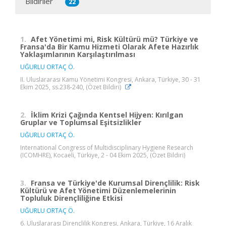
Bildiriler
22
1.
Afet Yönetimi mi, Risk Kültürü mü? Türkiye ve
Fransa'da Bir Kamu Hizmeti Olarak Afete Hazırlık
Yaklaşımlarının Karşılaştırılması
UĞURLU ORTAÇ Ö.
II. Uluslararası Kamu Yönetimi Kongresi, Ankara, Türkiye, 30 - 31
Ekim 2025, ss.238-240, (Özet Bildiri)
2.
İklim Krizi Çağında Kentsel Hijyen: Kırılgan
Gruplar ve Toplumsal Eşitsizlikler
UĞURLU ORTAÇ Ö.
International Congress of Multidisciplinary Hygiene Research
(ICOMHRE), Kocaeli, Türkiye, 2 - 04 Ekim 2025, (Özet Bildiri)
3.
Fransa ve Türkiye'de Kurumsal Dirençlilik: Risk
Kültürü ve Afet Yönetimi Düzenlemelerinin
Topluluk Dirençliliğine Etkisi
UĞURLU ORTAÇ Ö.
6. Uluslararası Dirençlilik Kongresi, Ankara, Türkiye, 16 Aralık