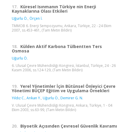
17.
Küresel Isınmanın Türkiye nin Enerji
Kaynaklarına Olası Etkileri
Uğurlu Ö.
,
Örçen İ.
TMMOB 6. Enerji Sempozyumu, Ankara, Türkiye, 22 - 24 Ekim
2007, ss.453-461, (Tam Metin Bildiri)
18.
Külden Aktif Karbona Tülbentten Ters
Osmosa
Uğurlu Ö.
6. Ulusal Çevre Mühendisliği Kongresi, İstanbul, Türkiye, 24 - 26
Kasım 2006, ss.124-129, (Tam Metin Bildiri)
19.
Yerel Yönetimler İçin Bütünsel Önleyici Çevre
Yönetimi BÜÇEP Eğitim ve Uygulama Örnekleri
Yıldız C.
,
Arıkan Y.
,
Uğurlu Ö.
,
Demirer G. N.
V. Ulusal Çevre Mühendisliği Kongresi, Ankara, Türkiye, 1 - 04
Ekim 2003, ss.63-99, (Tam Metin Bildiri)
20.
Biyoetik Açısınden Çevresel Güvenlik Kavramı