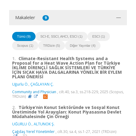
Makaleler
9
Tümü (9)
SCI-E, SSCI, AHCI, ESCI (1)
ESCI (1)
Scopus (1)
TRDizin (5)
Diğer Yayınlar (4)
1.
Climate-Resistant Health Systems and a
Proposal for a Heat Wave Action Plan for Türkiye
İKLİME DİRENÇLİ SAĞLIK SİSTEMLERİ VE TÜRKİYE
İÇİN SICAK HAVA DALGALARINA YÖNELİK BİR EYLEM
PLANI ÖNERİSİ
Uğurlu Ö.
,
ÇAĞLAYAN Ç.
Community and Physician
, cilt.40, sa.3, ss.218-229, 2025 (Scopus,
TRDizin)
2.
Türkiye’nin Konut Sektöründe ve Sosyal Konut
Üretiminde Yol Arayışları: Konut Piyasasına Devlet
Müdahalesinde Çin Örneği
UĞURLU Ö.
,
ALTUNOK Ş.
Çağdaş Yerel Yönetimler
, cilt.30, sa.4, ss.1-27, 2021 (TRDizin)