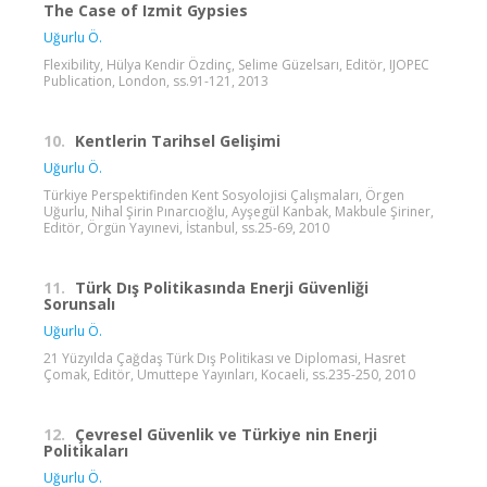
The Case of Izmit Gypsies
Uğurlu Ö.
Flexibility, Hülya Kendir Özdinç, Selime Güzelsarı, Editör, IJOPEC
Publication, London, ss.91-121, 2013
10.
Kentlerin Tarihsel Gelişimi
Uğurlu Ö.
Türkiye Perspektifinden Kent Sosyolojisi Çalışmaları, Örgen
Uğurlu, Nihal Şirin Pınarcıoğlu, Ayşegül Kanbak, Makbule Şiriner,
Editör, Örgün Yayınevi, İstanbul, ss.25-69, 2010
11.
Türk Dış Politikasında Enerji Güvenliği
Sorunsalı
Uğurlu Ö.
21 Yüzyılda Çağdaş Türk Dış Politikası ve Diplomasi, Hasret
Çomak, Editör, Umuttepe Yayınları, Kocaeli, ss.235-250, 2010
12.
Çevresel Güvenlik ve Türkiye nin Enerji
Politikaları
Uğurlu Ö.