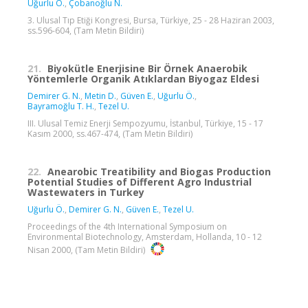
Uğurlu Ö.
,
Çobanoğlu N.
3. Ulusal Tıp Etiği Kongresi, Bursa, Türkiye, 25 - 28 Haziran 2003,
ss.596-604, (Tam Metin Bildiri)
21.
Biyokütle Enerjisine Bir Örnek Anaerobik
Yöntemlerle Organik Atıklardan Biyogaz Eldesi
Demirer G. N.
,
Metin D.
,
Güven E.
,
Uğurlu Ö.
,
Bayramoğlu T. H.
,
Tezel U.
III. Ulusal Temiz Enerji Sempozyumu, İstanbul, Türkiye, 15 - 17
Kasım 2000, ss.467-474, (Tam Metin Bildiri)
22.
Anearobic Treatibility and Biogas Production
Potential Studies of Different Agro Industrial
Wastewaters in Turkey
Uğurlu Ö.
,
Demirer G. N.
,
Güven E.
,
Tezel U.
Proceedings of the 4th International Symposium on
Environmental Biotechnology, Amsterdam, Hollanda, 10 - 12
Nisan 2000, (Tam Metin Bildiri)