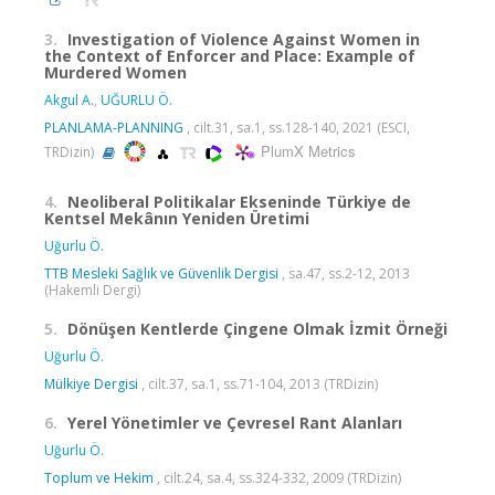
3.
Investigation of Violence Against Women in
the Context of Enforcer and Place: Example of
Murdered Women
Akgul A.
,
UĞURLU Ö.
PLANLAMA-PLANNING
, cilt.31, sa.1, ss.128-140, 2021 (ESCI,
PlumX Metrics
TRDizin)
4.
Neoliberal Politikalar Ekseninde Türkiye de
Kentsel Mekânın Yeniden Üretimi
Uğurlu Ö.
TTB Mesleki Sağlık ve Güvenlik Dergisi
, sa.47, ss.2-12, 2013
(Hakemli Dergi)
5.
Dönüşen Kentlerde Çingene Olmak İzmit Örneği
Uğurlu Ö.
Mülkiye Dergisi
, cilt.37, sa.1, ss.71-104, 2013 (TRDizin)
6.
Yerel Yönetimler ve Çevresel Rant Alanları
Uğurlu Ö.
Toplum ve Hekim
, cilt.24, sa.4, ss.324-332, 2009 (TRDizin)