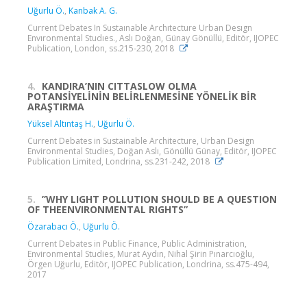
Uğurlu Ö.
,
Kanbak A. G.
Current Debates In Sustaınable Archıtecture Urban Desıgn
Envıronmental Studıes., Aslı Doğan, Günay Gönüllü, Editör, IJOPEC
Publication, London, ss.215-230, 2018
4.
KANDIRA’NIN CITTASLOW OLMA
POTANSİYELİNİN BELİRLENMESİNE YÖNELİK BİR
ARAŞTIRMA
Yüksel Altıntaş H.
,
Uğurlu Ö.
Current Debates in Sustainable Architecture, Urban Design
Environmental Studies, Doğan Aslı, Gönüllü Günay, Editör, IJOPEC
Publication Limited, Londrina, ss.231-242, 2018
5.
”WHY LIGHT POLLUTION SHOULD BE A QUESTION
OF THEENVIRONMENTAL RIGHTS”
Özarabacı Ö.
,
Uğurlu Ö.
Current Debates in Public Finance, Public Administration,
Environmental Studies, Murat Aydın, Nihal Şirin Pınarcıoğlu,
Örgen Uğurlu, Editör, IJOPEC Publication, Londrina, ss.475-494,
2017