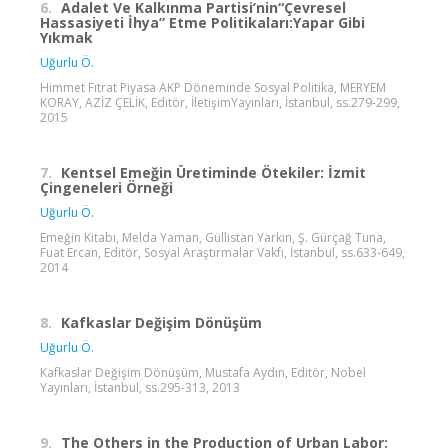
6.
Adalet Ve Kalkınma Partisi’nin“Çevresel
Hassasiyeti İhya” Etme Politikaları:Yapar Gibi
Yıkmak
Uğurlu Ö.
Himmet Fıtrat Piyasa AKP Döneminde Sosyal Politika, MERYEM
KORAY, AZİZ ÇELİK, Editör, İletişimYayınları, İstanbul, ss.279-299,
2015
7.
Kentsel Emeğin Üretiminde Ötekiler: İzmit
Çingeneleri Örneği
Uğurlu Ö.
Emeğin Kitabı, Melda Yaman, Güllistan Yarkın, Ş. Gürçağ Tuna,
Fuat Ercan, Editör, Sosyal Araştırmalar Vakfı, İstanbul, ss.633-649,
2014
8.
Kafkaslar Değişim Dönüşüm
Uğurlu Ö.
Kafkaslar Değişim Dönüşüm, Mustafa Aydın, Editör, Nobel
Yayınları, İstanbul, ss.295-313, 2013
9.
The Others in the Production of Urban Labor: