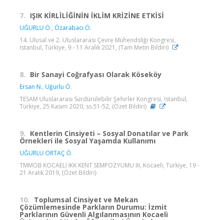
7.
IŞIK KİRLİLİĞİNİN İKLİM KRİZİNE ETKİSİ
UĞURLU Ö.
,
Özarabacı Ö.
14. Ulusal ve 2. Uluslararası Çevre Mühendsliği Kongresi,
İstanbul, Türkiye, 9 - 11 Aralık 2021, (Tam Metin Bildiri)
8.
Bir Sanayi Coğrafyası Olarak Köseköy
Ersan N.
,
Uğurlu Ö.
TESAM Uluslararası Sürdürülebilir Şehirler Kongresi, İstanbul,
Türkiye, 25 Kasım 2020, ss.51-52, (Özet Bildiri)
9.
Kentlerin Cinsiyeti – Sosyal Donatılar ve Park
Örnekleri ile Sosyal Yaşamda Kullanımı
UĞURLU ORTAÇ Ö.
TMMOB KOCAELİ İKK KENT SEMPOZYUMU III, Kocaeli, Türkiye, 19 -
21 Aralık 2019, (Özet Bildiri)
10.
Toplumsal Cinsiyet ve Mekan
Çözümlemesinde Parkların Durumu: İzmit
Parklarının Güvenli Algılanmasının Kocaeli