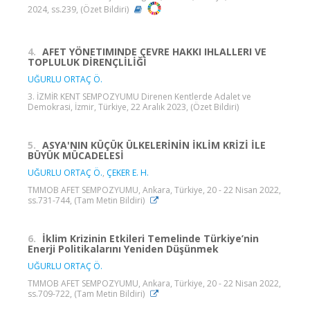
2024, ss.239, (Özet Bildiri)
4.
AFET YÖNETIMINDE ÇEVRE HAKKI IHLALLERI VE
TOPLULUK DİRENÇLİLİĞİ
UĞURLU ORTAÇ Ö.
3. İZMİR KENT SEMPOZYUMU Direnen Kentlerde Adalet ve
Demokrasi, İzmir, Türkiye, 22 Aralık 2023, (Özet Bildiri)
5.
ASYA'NIN KÜÇÜK ÜLKELERİNİN İKLİM KRİZİ İLE
BÜYÜK MÜCADELESİ
UĞURLU ORTAÇ Ö.
,
ÇEKER E. H.
TMMOB AFET SEMPOZYUMU, Ankara, Türkiye, 20 - 22 Nisan 2022,
ss.731-744, (Tam Metin Bildiri)
6.
İklim Krizinin Etkileri Temelinde Türkiye’nin
Enerji Politikalarını Yeniden Düşünmek
UĞURLU ORTAÇ Ö.
TMMOB AFET SEMPOZYUMU, Ankara, Türkiye, 20 - 22 Nisan 2022,
ss.709-722, (Tam Metin Bildiri)