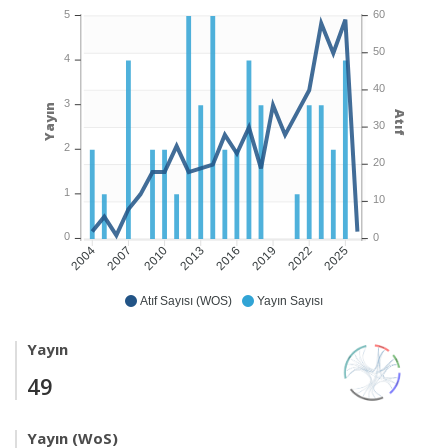
5
60
50
4
40
3
Yayın
Atıf
30
2
20
1
10
0
0
2007
2010
2013
2016
2019
2022
2025
2004
Atıf Sayısı (WOS)
Yayın Sayısı
Yayın
49
Yayın (WoS)